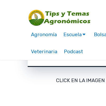
Agronomía
Escuela
Bolsa
Produccion de Habane
de fertilización. (De
Veterinaria
Podcast
noviembre 28, 2016
CLICK EN LA IMAGE