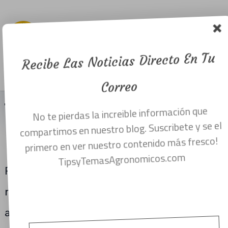
hace un
Ingeniero
Agrónomo.
Recibe Las Noticias Directo En Tu
Menu
noviembre 9, 2017
Correo
No te pierdas la increible información que
PERFIL DE INGENIERO AGRÓNOMO ¿
compartimos en nuestro blog. Suscribete y se el
QUÉ ES Y QUE HACE UN INGENIERO
primero en ver nuestro contenido más fresco!
AGRÓNOMO?
TipsyTemasAgronomicos.com
Por lo menos una vez en la vida vas a
necesitar de un médico, como un
arquitecto, un abogado pero tres veces al