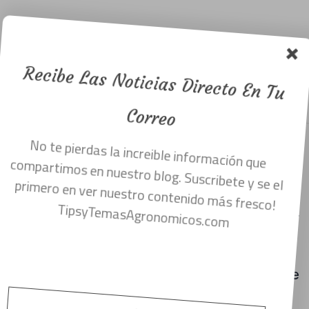
Que son las
Micorrizas y
sus usos.
Recibe Las Noticias Directo En Tu
Menu
enero 5, 2017
Correo
No te pierdas la increible información que
Mico: Significa Hongo y Riza : Significa Raíz.
compartimos en nuestro blog. Suscribete y se el
Micorriza significa la convivencia de
primero en ver nuestro contenido más fresco!
TipsyTemasAgronomicos.com
hongos benéficos ayudando a incrementar
el sistema radicular de una planta.
Viviendo en gran convivencia las raíces de
la planta junto a los hongos benéficos