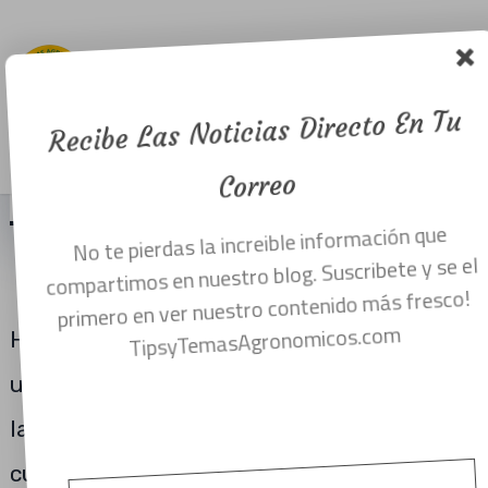
emisores en
el riego por
goteo.
Recibe Las Noticias Directo En Tu
Menu
febrero 13, 2021
Correo
No te pierdas la increible información que
TIPOS DE EMISORES EN EL RIEGO
compartimos en nuestro blog. Suscribete y se el
POR GOTEO
primero en ver nuestro contenido más fresco!
TipsyTemasAgronomicos.com
Hay seis emisores diferentes que se
utilizan para sacar agua desde la línea
lateral hasta la zona de las raíces de los
cultivos.