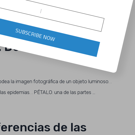
); Felipe Belmar el primer titulado de la universidad en
23 años recibió su titulo, el …
SUBSCRIBE NOW
. Definiciones de
ea la imagen fotográfica de un objeto luminoso. .
as epidemias. . PÉTALO: una de las partes …
ferencias de las