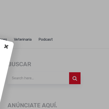
ases
Veterinaria
Podcast
Tu
BUSCAR
 en
o
ANÚNCIATE AQUÍ.