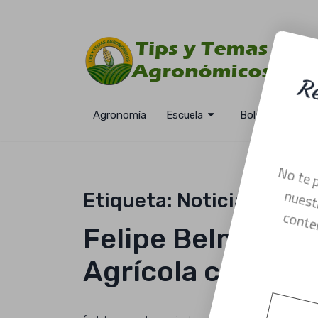
Agronomía
Escuela
Bolsa De Trabaj
R
Etiqueta:
Noticias
No
Felipe Belmar el 
Agrícola con cap