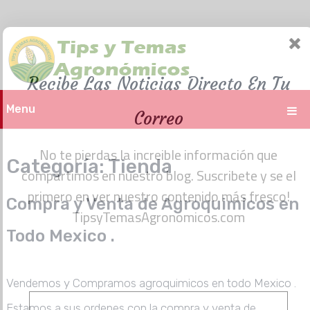
Recibe Las Noticias Directo En Tu
Menu
Correo
No te pierdas la increible información que
Categoría:
Tienda
compartimos en nuestro blog. Suscribete y se el
primero en ver nuestro contenido más fresco!
Compra y Venta de Agroquimicos en
TipsyTemasAgronomicos.com
Todo Mexico .
Vendemos y Compramos agroquimicos en todo Mexico .
Estamos a sus ordenes con la compra y venta de