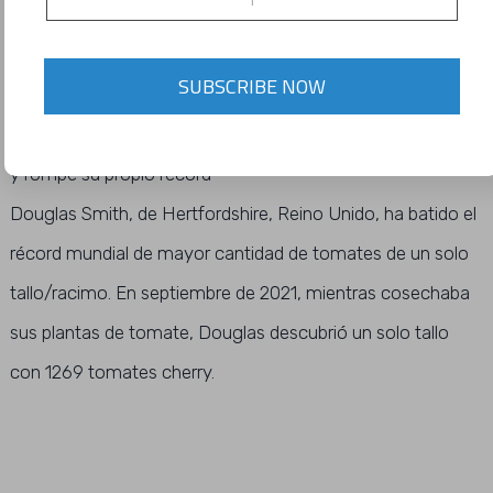
1,269 TOMATES EN UNA SOLA
PLANTA.
SUBSCRIBE NOW
Un jardinero británico cultiva 1.269 tomates en un solo tallo
y rompe su propio récord
Douglas Smith, de Hertfordshire, Reino Unido, ha batido el
récord mundial de mayor cantidad de tomates de un solo
tallo/racimo. En septiembre de 2021, mientras cosechaba
sus plantas de tomate, Douglas descubrió un solo tallo
con 1269 tomates cherry.