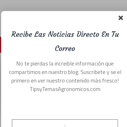
Recibe Las Noticias Directo En Tu
Menu
Correo
No te pierdas la increible información que
1,269 tomates en una
compartimos en nuestro blog. Suscribete y se el
primero en ver nuestro contenido más fresco!
sola planta.
TipsyTemasAgronomicos.com
agosto 16, 2022