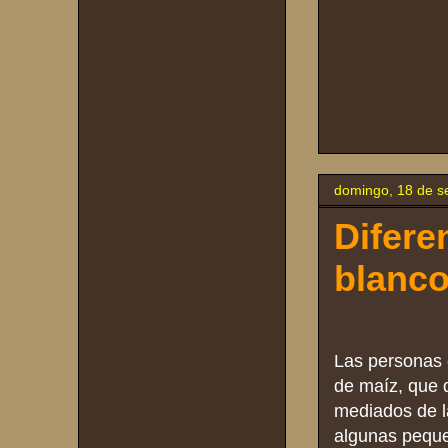
domingo, 18 de s
Difere
blanco
Las personas 
de maíz, que 
mediados de l
algunas pequeñ