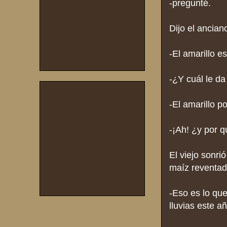
-pregunté.
Dijo el ancian
-El amarillo e
-¿Y cuál le d
-El amarillo p
-¡Ah! ¿y por q
El viejo sonr
maíz reventad
-Eso es lo qu
lluvias este a