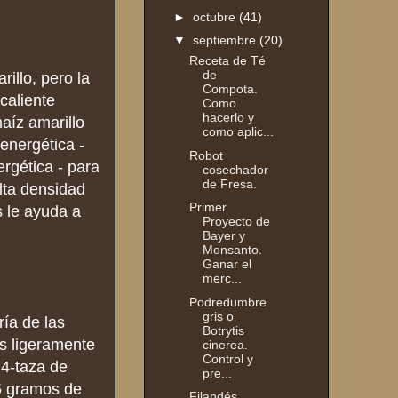
►
octubre
(41)
▼
septiembre
(20)
Receta de Té
de
illo, pero la
Compota.
caliente
Como
hacerlo y
aíz amarillo
como aplic...
energética -
Robot
rgética - para
cosechador
de Fresa.
lta densidad
Primer
s le ayuda a
Proyecto de
Bayer y
Monsanto.
Ganar el
merc...
Podredumbre
gris o
ría de las
Botrytis
es ligeramente
cinerea.
Control y
 4-taza de
pre...
 5 gramos de
Filandés