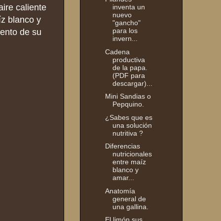
ire caliente
inventa un
nuevo
íz blanco y
"gancho"
para los
iento de su
invern...
Cadena
productiva
de la papa.
(PDF para
descargar)...
Mini Sandias o
Pepquino.
¿Sabes que es
una solución
nutritiva ?
Diferencias
nutricionales
entre maíz
blanco y
amar...
Anatomía
general de
una gallina.
El limón sus