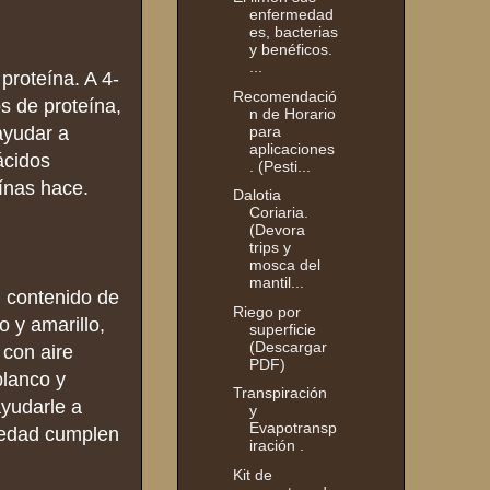
enfermedad
es, bacterias
y benéficos.
...
proteína. A 4-
Recomendació
s de proteína,
n de Horario
para
ayudar a
aplicaciones
ácidos
. (Pesti...
eínas hace.
Dalotia
Coriaria.
(Devora
trips y
mosca del
mantil...
u contenido de
Riego por
 y amarillo,
superficie
(Descargar
 con aire
PDF)
blanco y
Transpiración
ayudarle a
y
Evapotransp
riedad cumplen
iración .
Kit de