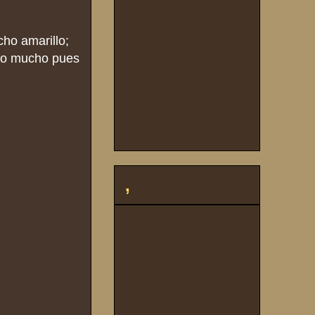
cho amarillo;
ndo mucho pues
,