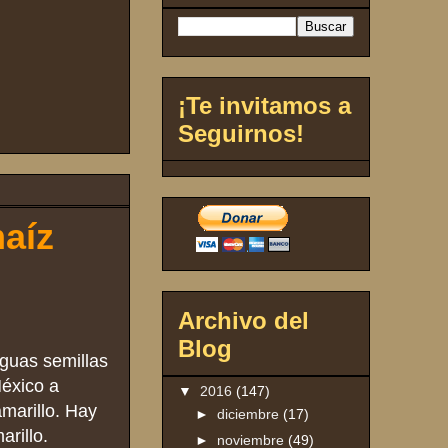
¡Te invitamos a
Seguirnos!
maíz
Archivo del
Blog
guas semillas
México a
▼
2016
(147)
marillo. Hay
►
diciembre
(17)
arillo.
►
noviembre
(49)