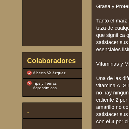
Grasa y Prote
Tanto el maíz 
taza de cualq
que significa
satisfacer su
esenciales lis
Colaboradores
Vitaminas y M
Alberto Velázquez
Una de las dif
Tips y Temas
vitamina A. S
Agronómicos
no hay ningun
caliente 2 por
amarillo no co
.
satisfacer su
con el 4 por ci