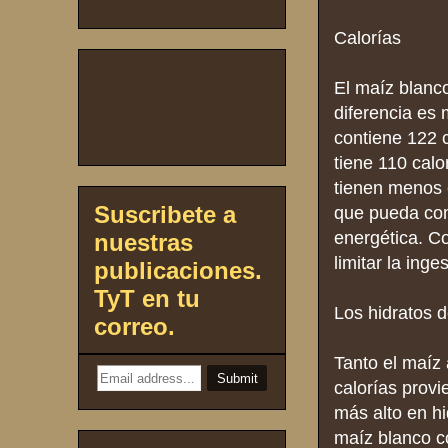
Calorías
El maíz blanco
diferencia es 
contiene 122 
tiene 110 cal
tienen menos c
Suscribete a
que pueda com
energética. C
nuestras
limitar la inge
publicaciones.
TyT en tu
Los hidratos d
correo.
Tanto el maíz 
calorías prov
más alto en hi
maíz blanco c