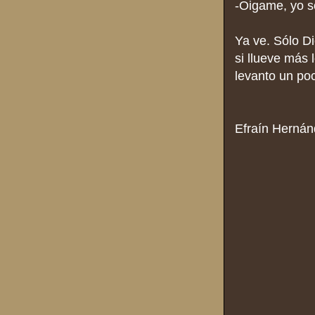
-Oigame, yo so
Ya ve. Sólo Di
si llueve más 
levanto un poc
Efraín Hernán