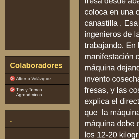
fresa desde aba
coloca en una c
canastilla . Es
ingenieros de l
trabajando. En 
manifestación d
Colaboradores
máquina dejand
invento cosecha
Alberto Velázquez
fresas, y las c
Tips y Temas
Agronómicos
explica el dire
que la máquina
.
máquina debe c
los 12-20 kilo