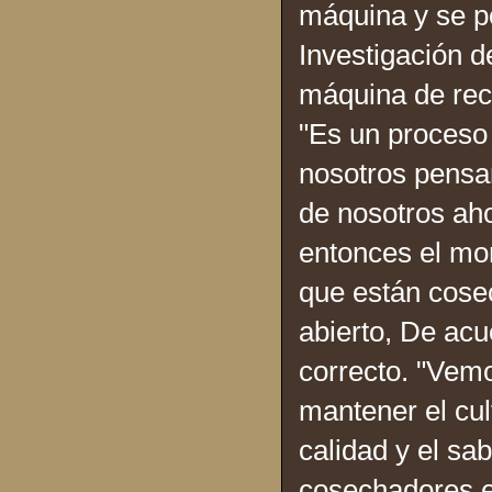
máquina y se p
Investigación d
máquina de rec
"Es un proceso 
nosotros pensa
de nosotros ah
entonces el mom
que están cose
abierto, De acu
correcto. "Vem
mantener el cult
calidad y el sa
cosechadores e