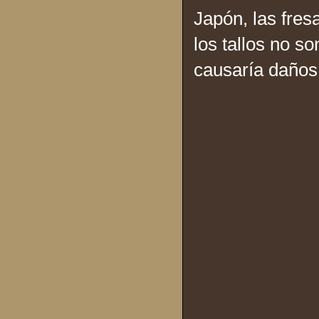
Japón, las fres
los tallos no s
causaría daños 