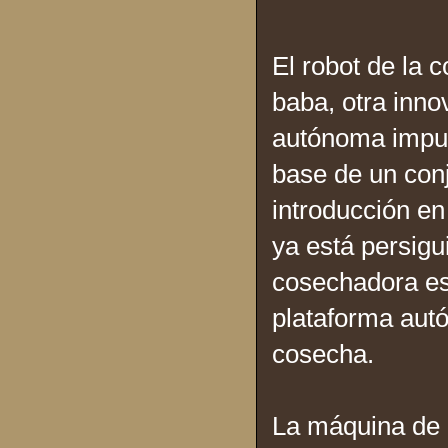
El robot de la 
baba, otra inno
autónoma impul
base de un conj
introducción en
ya está persig
cosechadora es 
plataforma aut
cosecha.
La máquina de r