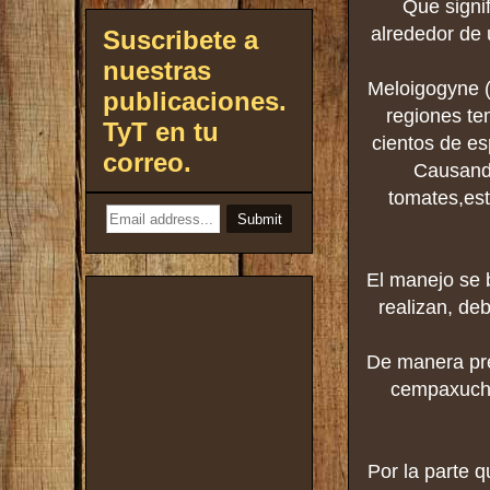
Que signif
alrededor de 
Suscribete a
nuestras
Meloigogyne (
publicaciones.
regiones te
TyT en tu
cientos de es
correo.
Causando
tomates,est
El manejo se 
realizan, de
De manera pre
cempaxuchi
Por la parte 