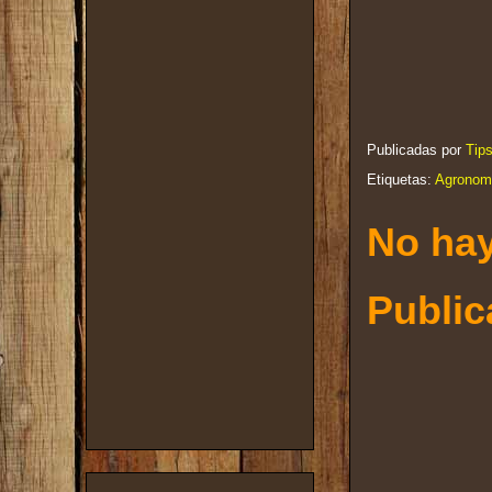
Publicadas por
Tip
Etiquetas:
Agronom
No hay
Public