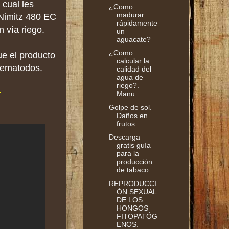
 cual les
¿Como
madurar
 Nimitz 480 EC
rápidamente
n vía riego.
un
aguacate?
¿Como
ue el producto
calcular la
nematodos.
calidad del
agua de
riego?.
.
Manu...
Golpe de sol.
Daños en
frutos.
Descarga
gratis guía
para la
producción
de tabaco....
REPRODUCCI
ÓN SEXUAL
DE LOS
HONGOS
FITOPATÓG
ENOS.