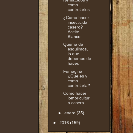
Nematodos y
como
controlarlos.
¿Como hacer
insecticida
casero?
Aceite
Blanco.
Quema de
esquilmos,
lo que
debemos de
hacer.
Fumagina
¿Que es y
como
controlarla?
Como hacer
lombricultur
a casera.
►
enero
(35)
►
2016
(159)