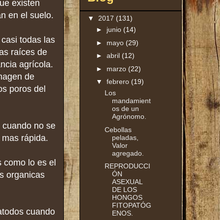
que existen
n en el suelo.
▼
2017
(131)
►
junio
(14)
casi todas las
►
mayo
(29)
as raíces de
►
abril
(12)
ncia agrícola.
►
marzo
(22)
imagen de
▼
febrero
(19)
os poros del
Los
mandamient
os de un
Agrónomo.
o cuando no se
Cebollas
a mas rápida.
peladas,
Valor
agregado.
 como lo es el
REPRODUCCI
s organicas
ÓN
ASEXUAL
DE LOS
HONGOS
FITOPATÓG
matodos cuando
ENOS.