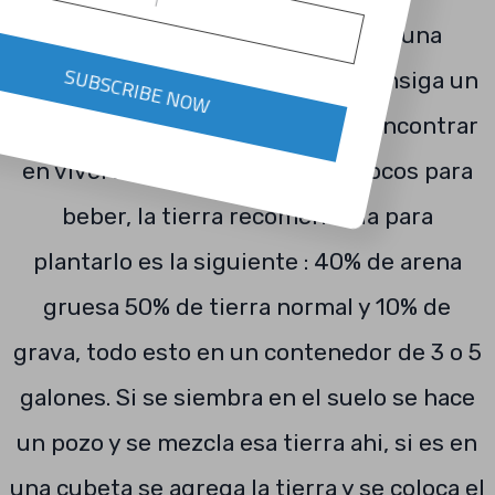
posibilidades de que tengamos una
palmera es que se compre o se consiga un
SUBSCRIBE NOW
coco ya germinado, pudiéndose encontrar
en viveros o en donde venden cocos para
beber, la tierra recomendada para
plantarlo es la siguiente : 40% de arena
gruesa 50% de tierra normal y 10% de
grava, todo esto en un contenedor de 3 o 5
galones. Si se siembra en el suelo se hace
un pozo y se mezcla esa tierra ahi, si es en
una cubeta se agrega la tierra y se coloca el