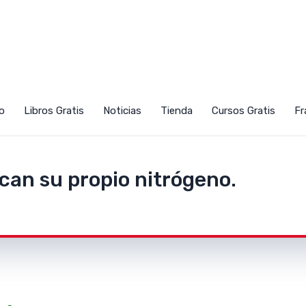
ecibe Las Noticias Directo En T
o
Libros Gratis
Noticias
Tienda
Cursos Gratis
Fr
Correo
can su propio nitrógeno.
 pierdas la increible información que compartimos en nuestro blog. Suscribete y se el primero en ver nuestro contenido más fresco! TipsyTemasAgronomicos.com