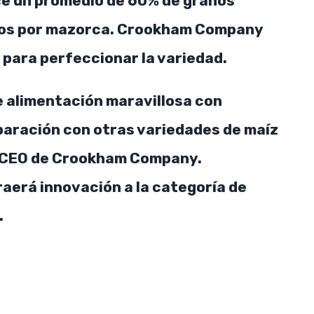
uce un promedio de 60% de granos
cos por mazorca. Crookham Company
 para perfeccionar la variedad.
de alimentación maravillosa con
aración con otras variedades de maíz
, CEO de Crookham Company.
raerá innovación a la categoría de
.