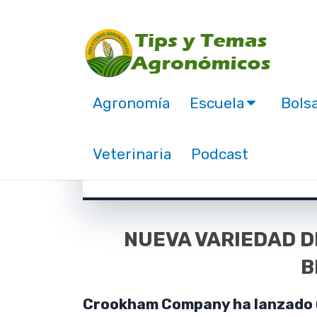
Agronomía
Escuela
Bolsa
Maíz morado y blanco
Veterinaria
Podcast
febrero 5, 2020
NUEVA VARIEDAD D
B
Crookham Company ha lanzado u