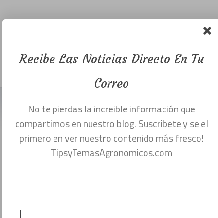
Curso gratis
de hidroponia
básica.
Recibe Las Noticias Directo En Tu
Menu
febrero 21, 2018
Correo
No te pierdas la increible información que
La palabra Hidroponia deriva de las
compartimos en nuestro blog. Suscribete y se el
palabras griegas Hydro (agua) y Ponos
primero en ver nuestro contenido más fresco!
TipsyTemasAgronomicos.com
(labor o trabajo) y significa literalmente
«trabajo en agua». La Hidroponia es la
ciencia que estudia los culRvos sin
Tierra.