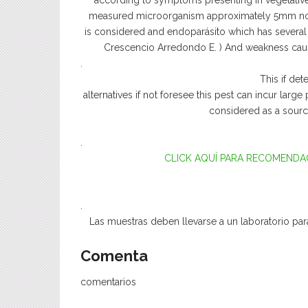
according to symptoms presenting in vegetative 
measured microorganism approximately 5mm not 
is considered and endoparásito which has several 
Crescencio Arredondo E. ) And weakness cause
.
This if det
alternatives if not foresee this pest can incur larg
considered as a source
.
CLICK AQUÍ PARA RECOMENDA
.
Las muestras deben llevarse a un laboratorio par
Comenta
comentarios