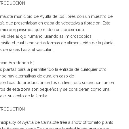
TRODUCCIÓN
amalote municipio de Ayutla de los libres con un muestro de
ía que presentaban en etapa de vegetativa a floración. Este
on microorganismos que miden un aproximado
isibles al ojo humano, usando asi microscopios.
sito el cual tiene varias formas de alimentación de la planta
 de raíces hasta el vascular .
ncio Arredondo E.)
 plantas para la permitiendo la entrada de cualquier otro
mpo hay alternativas de cura, en caso de
pérdidas de producción en los cultivos que se encuentran en
tivos de esta zona son pequeños y se consideran como una
a el sustento de la familia.
TRODUCTION
nicipality of Ayutla de Camalote free a show of tomato plants