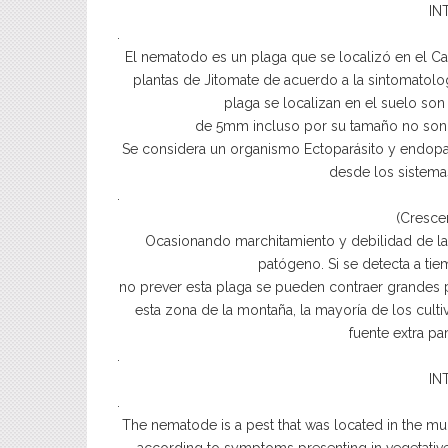
IN
.
El nematodo es un plaga que se localizó en el C
plantas de Jitomate de acuerdo a la sintomatolog
plaga se localizan en el suelo s
de 5mm incluso por su tamaño no son v
Se considera un organismo Ectoparásito y endopará
desde los sistemas
.
(Cresce
Ocasionando marchitamiento y debilidad de las
patógeno. Si se detecta a tie
no prever esta plaga se pueden contraer grandes 
esta zona de la montaña, la mayoría de los cul
fuente extra par
.
IN
.
The nematode is a pest that was located in the mu