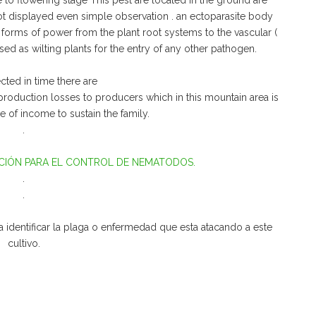
to flowering stage This pest are located in the ground are
displayed even simple observation . an ectoparasite body
forms of power from the plant root systems to the vascular (
d as wilting plants for the entry of any other pathogen.
ected in time there are
e production losses to producers which in this mountain area is
 of income to sustain the family.
.
CIÓN PARA EL CONTROL DE NEMATODOS.
.
.
a identificar la plaga o enfermedad que esta atacando a este
cultivo.