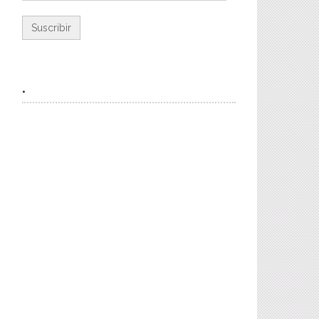
de
email
.