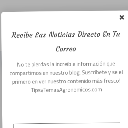
sus tipos de
acción sobre
las malezas.
Recibe Las Noticias Directo En Tu
Menu
noviembre 24, 2017
Correo
No te pierdas la increible información que
HERBICIDAS Y SUS TIPOS DE ACCIÓN
compartimos en nuestro blog. Suscribete y se el
SOBRE LAS MALEZAS.
primero en ver nuestro contenido más fresco!
Los herbicidas son efectivos para matar
TipsyTemasAgronomicos.com
plantas o frenar su crecimiento. Los
medios de los herbicidas para hacerlo
difieren debido a los muchos procesos