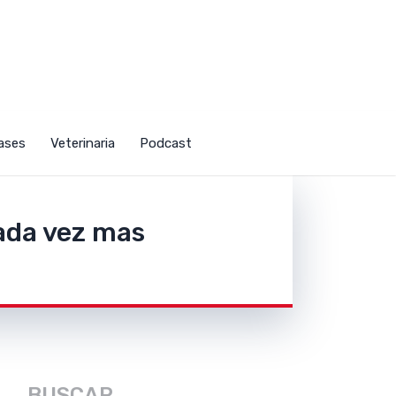
u
ases
Veterinaria
Podcast
cada vez mas
imos
r
BUSCAR