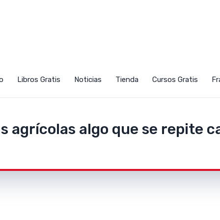
Recibe Las Noticias Directo En T
o
Libros Gratis
Noticias
Tienda
Cursos Gratis
Fr
Correo
 agrícolas algo que se repite 
o te pierdas la increible información que compart
en nuestro blog. Suscribete y se el primero en ve
nuestro contenido más fresco!
TipsyTemasAgronomicos.com