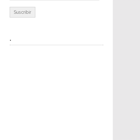
de
email
.