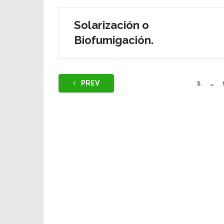
Solarización o
Biofumigación.
Navegación
PREV
1
…
de
entradas