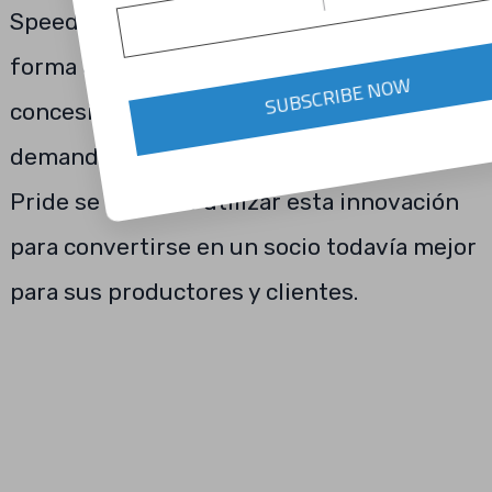
Speedpacker, envasa los aguacates de
forma ergonómica y eficiente sin hacer
SUBSCRIBE NOW
concesiones de calidad. Puesto que la
demanda de aguacates crece, Nature’s
Pride se propone utilizar esta innovación
para convertirse en un socio todavía mejor
para sus productores y clientes.