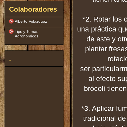
Colaboradores
*2. Rotar los 
Alberto Velázquez
una práctica qu
Tips y Temas
Agronómicos
de este y ot
plantar fres
rotaci
.
ser particular
al efecto su
brócoli tiene
*3. Aplicar fu
tradicional d