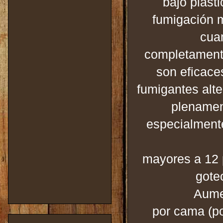
bajo plást
fumigación m
cuan
completamen
son eficace
fumigantes alt
plenamen
especialmente
mayores a 12 
gote
Aume
por cama (po