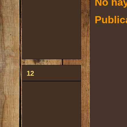
No hay
Public
12