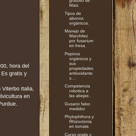
gratuito de
Maiz.
Tipos de
abonos
orgánicos.
Manejo de
Marchitez
por fusarium
en fresa.
Pepinos
orgánicos y
sus
00, hora del
propiedades
 Es gratis y
antioxidante
s....
Competencia
iterbo Italia,
robotica a
lvicultura en
las abejas .
Purdue.
Gusano falso
medidor.
Phytophthora y
Rhizoctonia
en tomate.
Curso gratis y