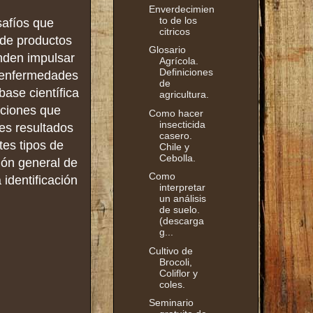
Enverdecimien
to de los
safíos que
citricos
 de productos
Glosario
nden impulsar
Agrícola.
Definiciones
s enfermedades
de
ase científica
agricultura.
ucciones que
Como hacer
insecticida
es resultados
casero.
tes tipos de
Chile y
Cebolla.
ión general de
Como
 identificación
interpretar
.
un análisis
de suelo.
(descarga
g...
Cultivo de
Brocoli,
Coliflor y
coles.
Seminario