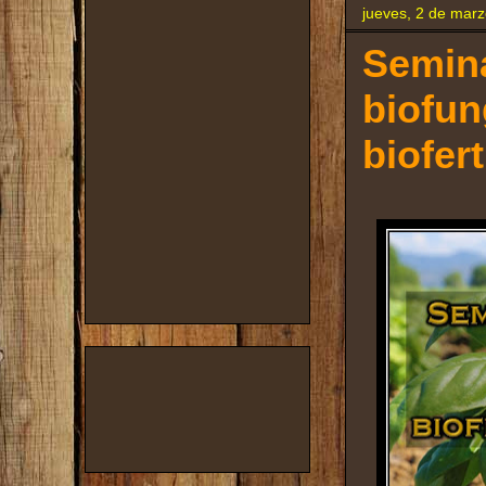
jueves, 2 de mar
Semina
biofun
biofert