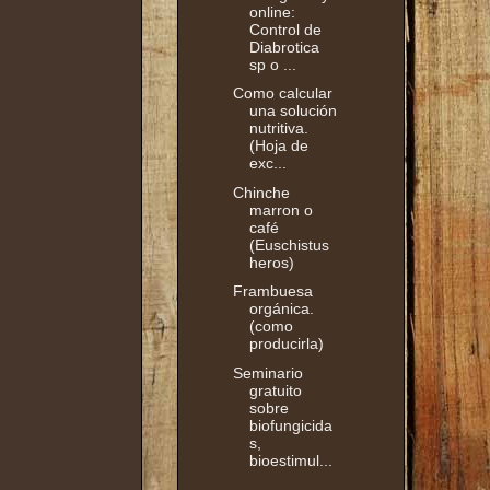
online:
Control de
Diabrotica
sp o ...
Como calcular
una solución
nutritiva.
(Hoja de
exc...
Chinche
marron o
café
(Euschistus
heros)
Frambuesa
orgánica.
(como
producirla)
Seminario
gratuito
sobre
biofungicida
s,
bioestimul...