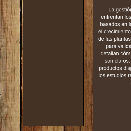
La gestió
enfrentan lo
basados en l
el crecimient
de las planta
para valida
detallan cóm
son claros.
productos dis
los estudios r