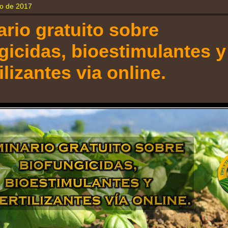
zo de 2017
rio gratuito sobre
gicidas, bioestimulantes y
ilizantes via online.