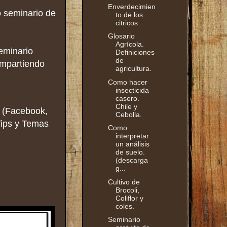
Enverdecimien
o seminario de
to de los
citricos
Glosario
Agrícola.
eminario
Definiciones
de
ompartiendo
agricultura.
Como hacer
insecticida
casero.
Chile y
s (Facebook,
Cebolla.
Tips y Temas
Como
interpretar
un análisis
de suelo.
(descarga
g...
Cultivo de
Brocoli,
Coliflor y
coles.
Seminario