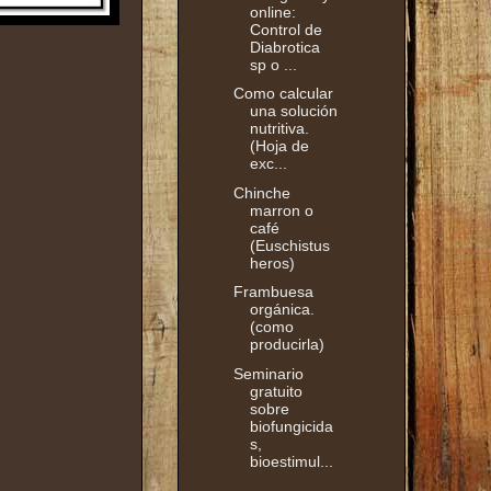
online:
Control de
Diabrotica
sp o ...
Como calcular
una solución
nutritiva.
(Hoja de
exc...
Chinche
marron o
café
(Euschistus
heros)
Frambuesa
orgánica.
(como
producirla)
Seminario
gratuito
sobre
biofungicida
s,
bioestimul...