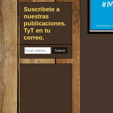
Suscribete a
nuestras
publicaciones.
TyT en tu
correo.