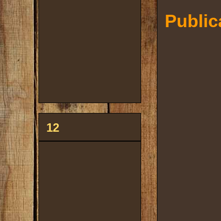
Public
12