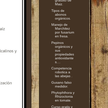
gratuito de
Maiz.
Tipos de
abonos
orgánicos.
Manejo de
Marchitez
por fusarium
en fresa.
Pepinos
orgánicos y
sus
propiedades
antioxidante
s....
Competencia
robotica a
las abejas .
Gusano falso
medidor.
Phytophthora y
Rhizoctonia
en tomate.
Curso gratis y