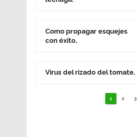
Como propagar esquejes
con éxito.
Virus del rizado del tomate.
Navegación
1
2
3
de
entradas