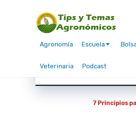
Agronomía
Escuela
Bolsa
7 Principios para con
Veterinaria
Podcast
mayo 21, 2019
7 Principios p