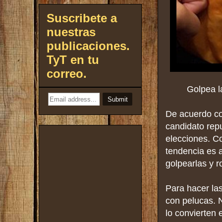
Suscribete a
nuestras
publicaciones.
TyT en tu
correo.
Golpea l
De acuerdo con
candidato rep
elecciones. Co
tendencia es 
golpearlas y r
Para hacer la
con pelucas. N
lo convierten 