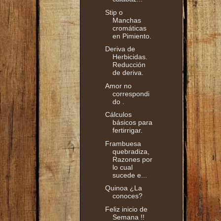
Stip o
Manchas
cromáticas
en Pimiento.
Deriva de
Herbicidas.
Reducción
de deriva.
Amor no
correspondi
do .
Cálculos
básicos para
fertirrigar.
Frambuesa
quebradiza,
Razones por
lo cual
sucede e...
Quinoa ¿La
conoces?
Feliz inicio de
Semana !!