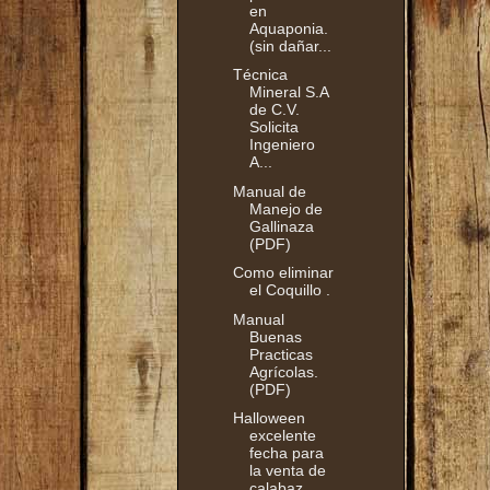
en
Aquaponia.
(sin dañar...
Técnica
Mineral S.A
de C.V.
Solicita
Ingeniero
A...
Manual de
Manejo de
Gallinaza
(PDF)
Como eliminar
el Coquillo .
Manual
Buenas
Practicas
Agrícolas.
(PDF)
Halloween
excelente
fecha para
la venta de
calabaz...