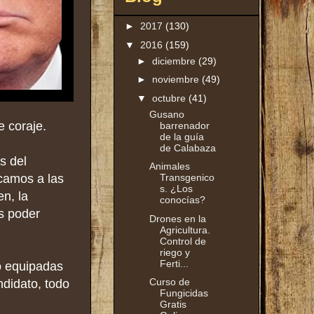
►
2017
(130)
▼
2016
(159)
►
diciembre
(29)
►
noviembre
(49)
▼
octubre
(41)
Gusano
e coraje.
barrenador
de la guía
de Calabaza
s del
Animales
camos a las
Transgenico
s. ¿Los
en, la
conocías?
s poder
Drones en la
Agricultura.
Control de
riego y
Ferti...
o equipadas
Curso de
ndidato, todo
Fungicidas
Gratis