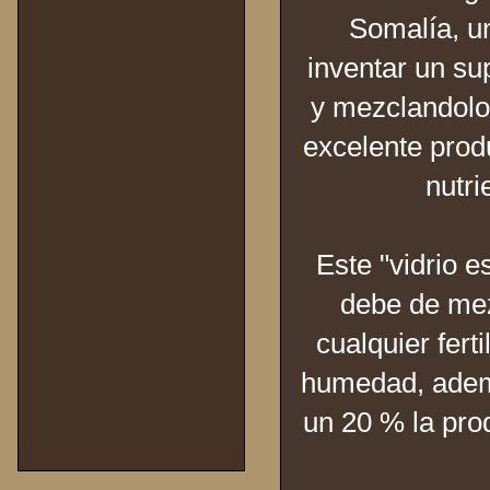
Somalía, un
inventar un sup
y mezclandolo
excelente prod
nutri
Este "vidrio 
debe de mezc
cualquier fert
humedad, adem
un 20 % la pro