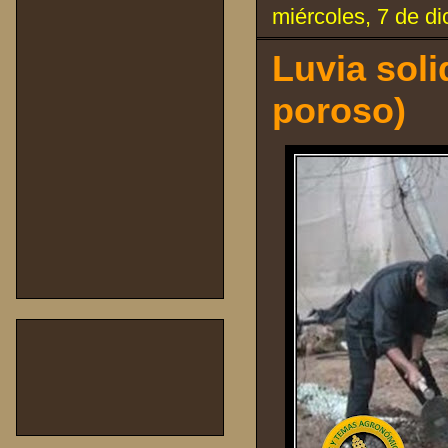
miércoles, 7 de d
Luvia soli
poroso)