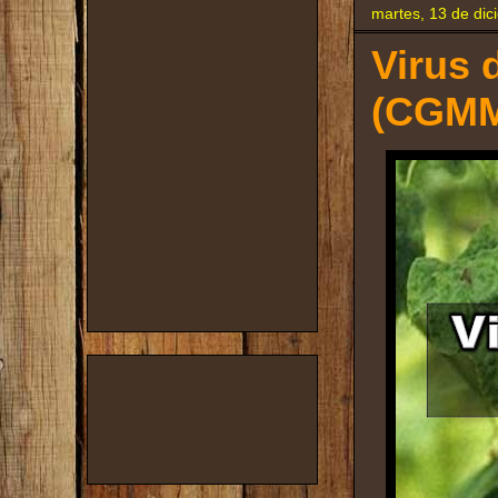
martes, 13 de di
Virus 
(CGMMV