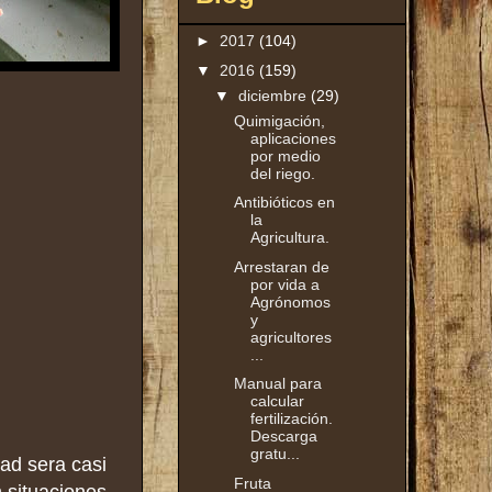
►
2017
(104)
▼
2016
(159)
▼
diciembre
(29)
Quimigación,
aplicaciones
por medio
del riego.
Antibióticos en
la
Agricultura.
Arrestaran de
por vida a
Agrónomos
y
agricultores
...
Manual para
calcular
fertilización.
Descarga
gratu...
dad sera casi
Fruta