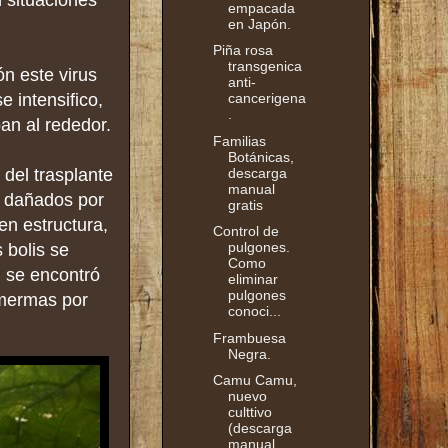
 situaciones
empacada
en Japón.
Piña rosa
transgenica
n este virus
anti-
 intensifico,
cancerigena
.
an al rededor.
Familias
Botánicas,
descarga
del trasplante
manual
s dañados por
gratis
en estructura,
Control de
pulgones.
s bolis se
Como
l se encontró
eliminar
pulgones
 mermas por
conoci...
Frambuesa
Negra.
Camu Camu,
nuevo
culttivo
(descarga
manual