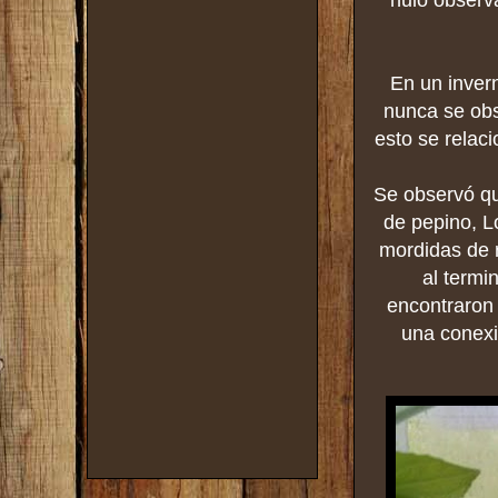
nulo observ
En un inver
nunca se obs
esto se relac
Se observó qu
de pepino, L
mordidas de r
al termin
encontraron 
una conexi