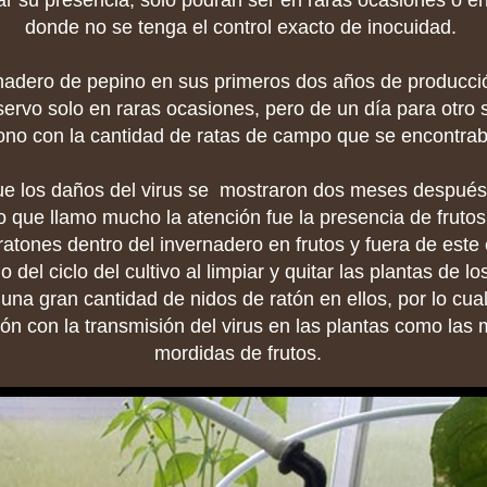
ar su presencia, solo podrán ser en raras ocasiones o en
donde no se tenga el control exacto de inocuidad.
nadero de pepino en sus primeros dos años de producció
ervo solo en raras ocasiones, pero de un día para otro se
iono con la cantidad de ratas de campo que se encontrab
e los daños del virus se mostraron dos meses después 
o que llamo mucho la atención fue la presencia de fruto
atones dentro del invernadero en frutos y fuera de este 
o del ciclo del cultivo al limpiar y quitar las plantas de lo
una gran cantidad de nidos de ratón en ellos, por lo cua
ón con la transmisión del virus en las plantas como las
mordidas de frutos.