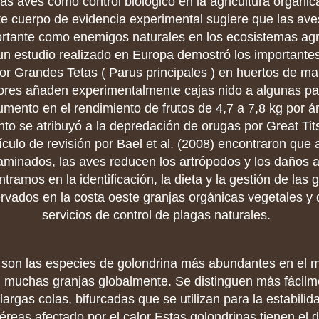
as aves como control biológico en la agricultura orgánic
te cuerpo de evidencia experimental sugiere que las ave
rtante como enemigos naturales en los ecosistemas agr
un estudio realizado en Europa demostró los importantes
or Grandes Tetas ( Parus principales ) en huertos de m
ores añaden experimentalmente cajas nido a algunas pa
umento en el rendimiento de frutos de 4,7 a 7,8 kg por 
nto se atribuyó a la depredación de orugas por Great Tits 
ículo de revisión por Bael et al. (2008) encontraron que 
aminados, las aves reducen los artrópodos y los daños a 
tramos en la identificación, la dieta y la gestión de las 
rvados en la costa oeste granjas orgánicas vegetales y 
servicios de control de plagas naturales.
son las especies de golondrina más abundantes en el 
 muchas granjas globalmente. Se distinguen más fácilm
largas colas, bifurcadas que se utilizan para la estabili
éreas afectado por el calor Estas golondrinas tienen el d