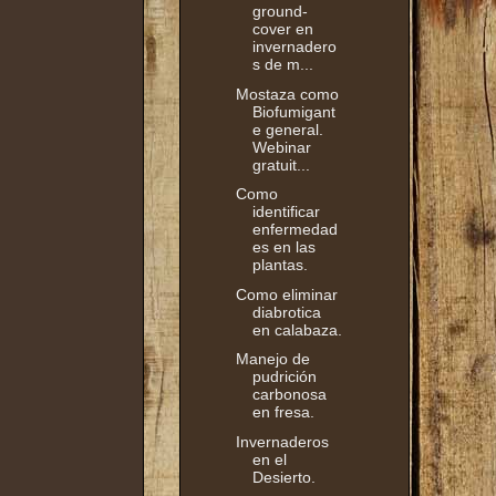
ground-
cover en
invernadero
s de m...
Mostaza como
Biofumigant
e general.
Webinar
gratuit...
Como
identificar
enfermedad
es en las
plantas.
Como eliminar
diabrotica
en calabaza.
Manejo de
pudrición
carbonosa
en fresa.
Invernaderos
en el
Desierto.