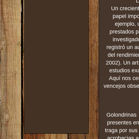
L
Un crecien
papel impo
ejemplo, 
prestados p
investigad
registró un a
del rendimie
2002). Un art
estudios ex
Aquí nos cen
vencejos obse
Golondrinas 
presentes en
traga por sus 
acrobacias a