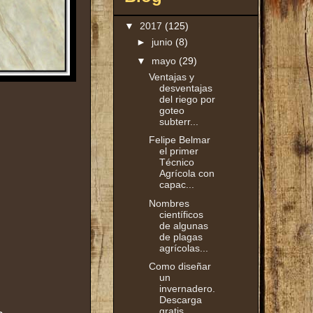
▼
2017
(125)
►
junio
(8)
▼
mayo
(29)
Ventajas y
desventajas
del riego por
goteo
subterr...
Felipe Belmar
el primer
Técnico
Agrícola con
capac...
Nombres
científicos
de algunas
de plagas
agrícolas...
Como diseñar
un
invernadero.
Descarga
gratis.