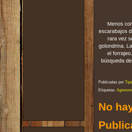
Menos comú
escarabajos d
rara vez s
golondrina. L
el forraje
búsqueda de a
Publicadas por
Tip
Etiquetas:
Agronom
No hay
Public