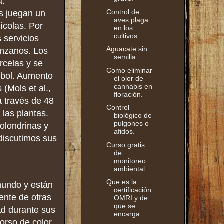
a.
Control de
s juegan un
aves plaga
ícolas. Por
en los
cultivos.
 servicios
Aguacate sin
anzanos. Los
semilla.
rcelas y se
Como eliminar
árbol. Aumento
el olor de
cannabis en
(Mols et al.,
floración.
a través de 48
Control
las plantas.
biológico de
pulgones o
golondrinas y
afidos.
discutimos sus
Curso gratis
de
monitoreo
ambiental.
Que es la
mundo y están
certificación
ente de otras
OMRI y de
que se
dad durante sus
encarga.
orso de color