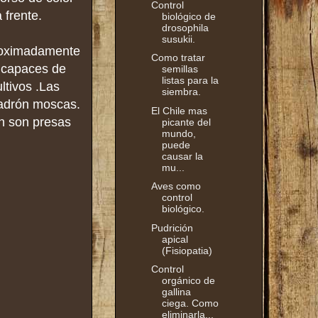
Control
 frente.
biológico de
drosophila
susukii.
proximadamente
Como tratar
r capaces de
semillas
listas para la
ltivos .Las
siembra.
ladrón moscas.
El Chile mas
én son presas
picante del
mundo,
puede
causar la
mu...
Aves como
control
biológico.
Pudrición
apical
(Fisiopatia)
Control
orgánico de
gallina
ciega. Como
eliminarla...