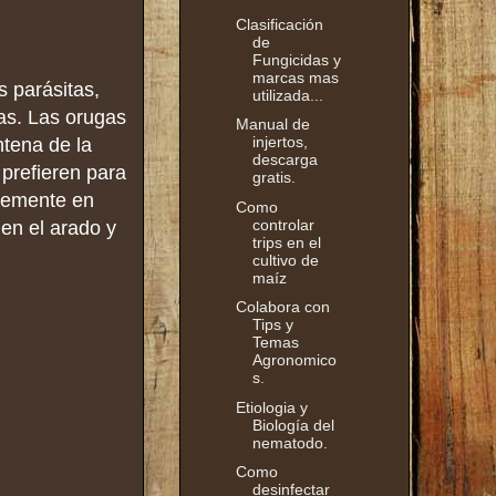
Clasificación
de
Fungicidas y
marcas mas
 parásitas,
utilizada...
as. Las orugas
Manual de
injertos,
ntena de la
descarga
prefieren para
gratis.
ntemente en
Como
controlar
 en el arado y
trips en el
cultivo de
maíz
Colabora con
Tips y
Temas
Agronomico
s.
Etiologia y
Biología del
nematodo.
Como
desinfectar