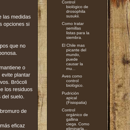
Control
biológico de
drosophila
susukii.
e las medidas
s opciones si
Como tratar
semillas
listas para la
siembra.
El Chile mas
mpos que no
picante del
rbonosa.
mundo,
puede
causar la
 mantiene o
mu...
evite plantar
Aves como
control
vos. Brócoli
biológico.
e los residuos
Pudrición
 del suelo.
apical
(Fisiopatia)
Control
e bromuro de
orgánico de
gallina
ciega. Como
 más eficaz
eliminarla...