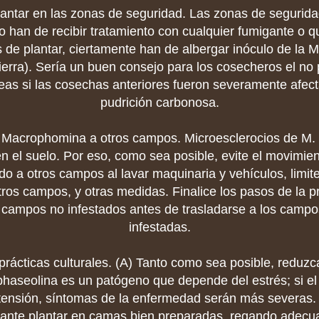
plantar en las zonas de seguridad. Las zonas de segurida
 han de recibir tratamiento con cualquier fumigante o 
s de plantar, ciertamente han de albergar inóculo de la
tierra). Sería un buen consejo para los cosecheros el no 
eas si las cosechas anteriores fueron severamente afect
pudrición carbonosa.
ar Macrophomina a otros campos. Microesclerocios de M.
n el suelo. Por eso, como sea posible, evite el movimien
odo a otros campos al lavar maquinaria y vehículos, limit
tros campos, y otras medidas. Finalice los pasos de la p
 campos no infestados antes de trasladarse a los campo
infestadas.
prácticas culturales. (A) Tanto como sea posible, reduzca
 phaseolina es un patógeno que depende del estrés; si el 
a tensión, síntomas de la enfermedad serán más severas.
iante plantar en camas bien preparadas, regando adecu