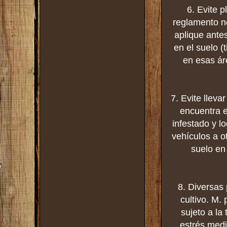
6. Evite 
reglamento no
aplique ante
en el suelo (
en esas ár
7. Evite llev
encuentra e
infestado y l
vehículos a o
suelo en
8. Diversas 
cultivo. M.
sujeto a l
estrés med