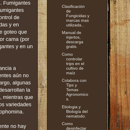
s. Fumigantes
Clasificación
fumigantes
de
Fungicidas y
ontrol de
marcas mas
das y en
utilizada...
de goteo que
Manual de
injertos,
por cama (por
descarga
igantes y en un
gratis.
Como
controlar
trips en el
ancia a
cultivo de
maíz
entes aún no
Colabora con
argo, algunas
Tips y
esarrollan la
Temas
Agronomico
, mientras que
s.
os variedades
Etiologia y
crophomina.
Biología del
nematodo.
Como
mente no hay
desinfectar