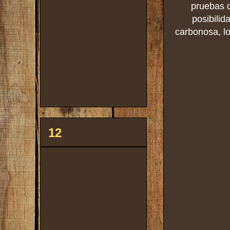
pruebas d
posibilid
carbonosa, lo
12