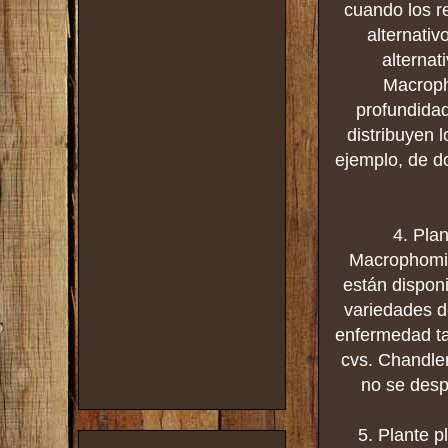
cuando los r
alternati
alternat
Macroph
profundidad
distribuyen 
ejemplo, de do
4. Pla
Macrophomin
están dispon
variedades de
enfermedad ta
cvs. Chandle
no se desp
5. Plante p