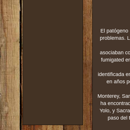
El patógeno
problemas. L
asociaban co
fumigated en
identificada 
en años p
Monterey, San
ha encontrad
Yolo, y Sacr
paso del 