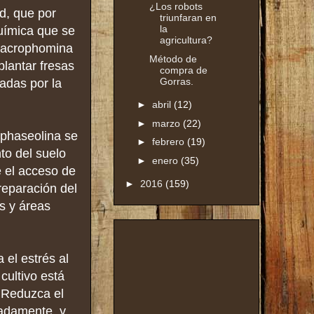
¿Los robots
d, que por
triunfaran en
la
química que se
agricultura?
 Macrophomina
Método de
plantar fresas
compra de
Gorras.
adas por la
►
abril
(12)
►
marzo
(22)
 phaseolina se
►
febrero
(19)
to del suelo
►
enero
(35)
e el acceso de
►
2016
(159)
reparación del
s y áreas
 el estrés al
cultivo está
 Reduzca el
adamente, y