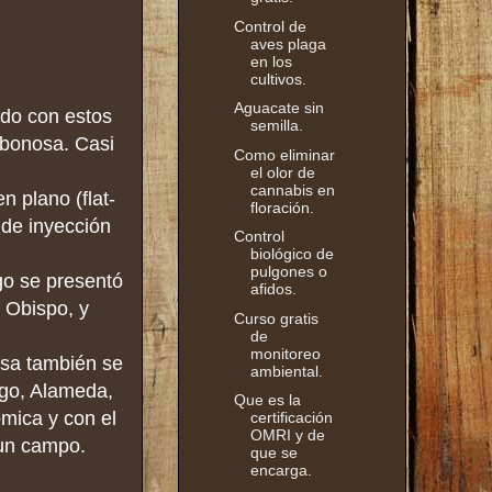
Control de
aves plaga
en los
cultivos.
Aguacate sin
do con estos
semilla.
rbonosa. Casi
Como eliminar
el olor de
cannabis en
 plano (flat-
floración.
 de inyección
Control
biológico de
pulgones o
go se presentó
afidos.
 Obispo, y
Curso gratis
de
monitoreo
esa también se
ambiental.
ego, Alameda,
Que es la
mica y con el
certificación
OMRI y de
 un campo.
que se
encarga.