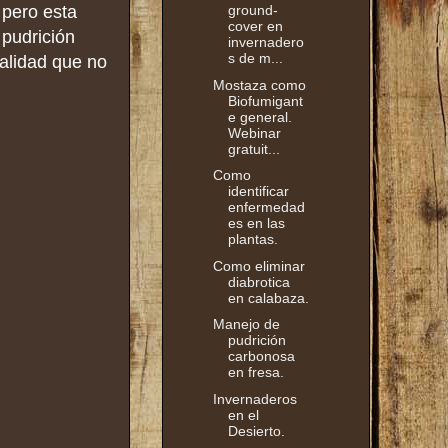
 pero esta
ground-
cover en
 pudrición
invernadero
s de m...
calidad que no
Mostaza como
Biofumigant
e general.
Webinar
gratuit...
Como
identificar
enfermedad
es en las
plantas.
Como eliminar
diabrotica
en calabaza.
Manejo de
pudrición
carbonosa
en fresa.
Invernaderos
en el
Desierto.