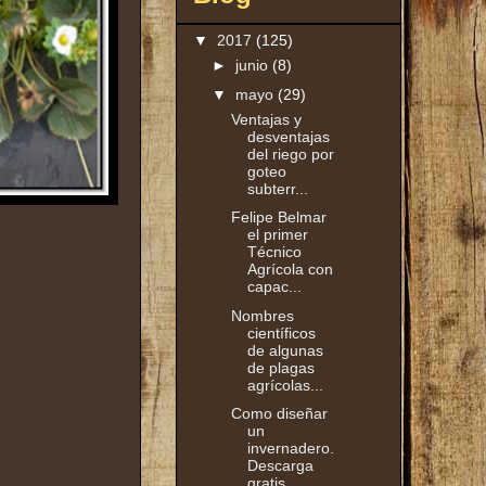
▼
2017
(125)
►
junio
(8)
▼
mayo
(29)
Ventajas y
desventajas
del riego por
goteo
subterr...
Felipe Belmar
el primer
Técnico
Agrícola con
capac...
Nombres
científicos
de algunas
de plagas
agrícolas...
Como diseñar
un
invernadero.
Descarga
gratis.