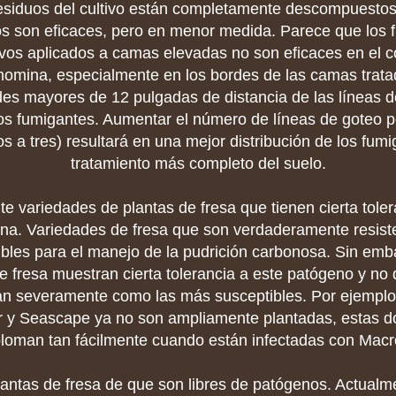
esiduos del cultivo están completamente descompuesto
vos son eficaces, pero en menor medida. Parece que los 
ivos aplicados a camas elevadas no son eficaces en el c
omina, especialmente en los bordes de las camas trata
es mayores de 12 pulgadas de distancia de las líneas 
los fumigantes. Aumentar el número de líneas de goteo 
s a tres) resultará en una mejor distribución de los fum
tratamiento más completo del suelo.
nte variedades de plantas de fresa que tienen cierta toler
a. Variedades de fresa que son verdaderamente resist
ibles para el manejo de la pudrición carbonosa. Sin emb
 fresa muestran cierta tolerancia a este patógeno y no d
n severamente como las más susceptibles. Por ejemplo
r y Seascape ya no son ampliamente plantadas, estas d
loman tan fácilmente cuando están infectadas con Ma
lantas de fresa de que son libres de patógenos. Actual