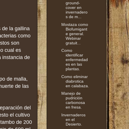
ground-
cover en
invernadero
s de m...
Mostaza como
de la gallina
Biofumigant
e general.
acterias como
Webinar
Estos son
gratuit...
o cual es
Como
identificar
 instancia de
enfermedad
es en las
plantas.
Como eliminar
ipo de malla,
diabrotica
muerte de las
en calabaza.
Manejo de
pudrición
carbonosa
reparación del
en fresa.
sto el cultivo
Invernaderos
en el
r tambo de 200
Desierto.