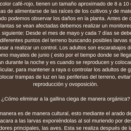
color café-rojo, tienen un tamaño aproximado de 8 a 10
as de alimentarse de las raíces de los cultivos y de mate
ndo podemos observar los daños en la planta. Antes de 
lantas se vean afectadas debemos realizar un monitoreo
 siguiente: Desde el mes de mayo y cada 7 días se debe
diferentes puntos del terreno buscando posibles larvas si
sar a realizar un control. Los adultos son escarabajos d
mo mayates de junio ( esto por el tiempo donde se lleg
n durante la noche y es cuando se reproducen y coloc
icular, para mantener a raya o controlar los adultos de g
locar trampas de luz en las periferias del terreno, evita
reproducción y ovoposición.
¿Cómo eliminar a la gallina ciega de manera orgánica?
 manera es de manera cultural, esto mediante el arado de l
sacara a las larvas exponiéndolas al sol muriendo por d
ores principales, las aves. Esta se realiza después de 