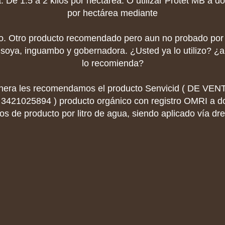
a. De 1.5 a 2 kilos por hectárea. O utilizar Protet MB a d
por hectárea mediante
eo. Otro producto recomendado pero aun no probado por 
 soya, inguambo y gobernadora. ¿Usted ya lo utilizo? ¿a
lo recomienda?
nera les recomendamos el producto Senvicid ( DE V
21025894 ) producto orgánico con registro OMRI a do
tros de producto por litro de agua, siendo aplicado vía dr