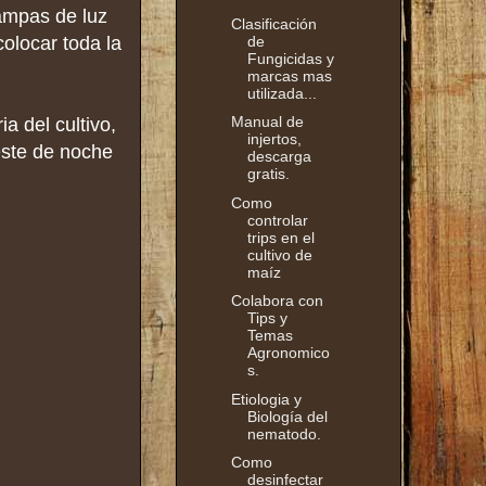
rampas de luz
Clasificación
de
olocar toda la
Fungicidas y
marcas mas
utilizada...
Manual de
a del cultivo,
injertos,
este de noche
descarga
gratis.
Como
controlar
trips en el
cultivo de
maíz
Colabora con
Tips y
Temas
Agronomico
s.
Etiologia y
Biología del
nematodo.
Como
desinfectar