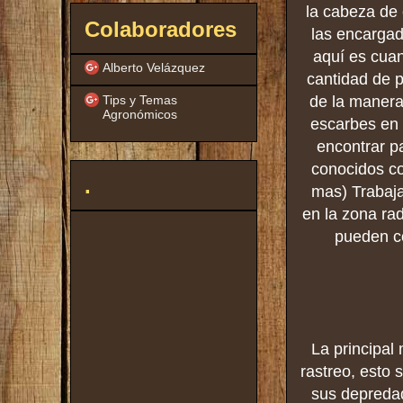
la cabeza de 
Colaboradores
las encargad
aquí es cua
Alberto Velázquez
cantidad de p
Tips y Temas
de la manera
Agronómicos
escarbes en 
encontrar pa
conocidos co
.
mas) Trabaja
en la zona rad
pueden co
La principal
rastreo, esto 
sus depredad