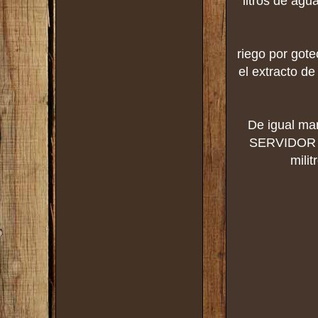
litros de agu
riego por got
el extracto de
De igual ma
SERVIDOR 34
mili