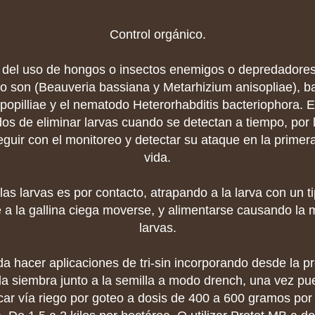
Control orgánico.
a del uso de hongos o insectos enemigos o depredadores 
lo son (Beauveria bassiana y Metarhizium anisopliae), b
 popilliae y el nematodo Heterorhabditis bacteriophora. 
os de eliminar larvas cuando se detectan a tiempo, por l
guir con el monitoreo y detectar su ataque en la primera
vida.
las larvas es por contacto, atrapando a la larva con un t
 a la gallina ciega moverse, y alimentarse causando la 
larvas.
 hacer aplicaciones de tri-sin incorporando desde la p
la siembra junto a la semilla a modo drench, una vez pue
car vía riego por goteo a dosis de 400 a 600 gramos po