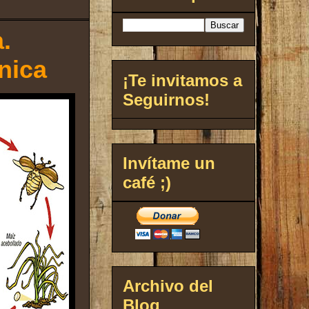
.
nica
¡Te invitamos a
Seguirnos!
Invítame un
café ;)
Archivo del
Blog