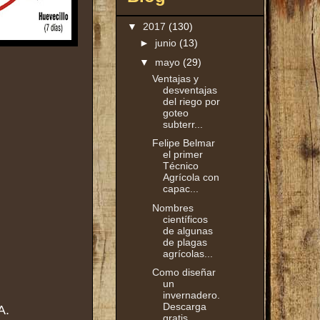
▼
2017
(130)
►
junio
(13)
▼
mayo
(29)
Ventajas y
desventajas
del riego por
goteo
subterr...
Felipe Belmar
el primer
Técnico
Agrícola con
capac...
Nombres
científicos
de algunas
de plagas
agrícolas...
Como diseñar
un
invernadero.
Descarga
A.
gratis.