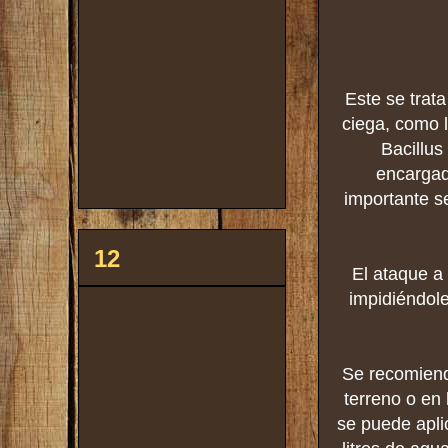
Este se trat
ciega, como 
Bacillus
encargad
importante se
12
El ataque a 
impidiéndole
Se recomienda
terreno o en 
se puede apli