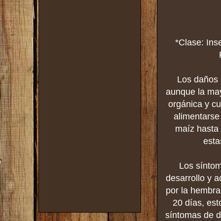
*Clase: Ins
Los daños 
aunque la may
orgánica y cu
alimentarse
maíz hasta 
esta
Los síntom
desarrollo y a
por la hembra
20 días, est
síntomas de da