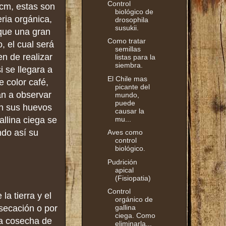
Control
 cm, estas son
biológico de
ria orgánica,
drosophila
susukii.
que una gran
Como tratar
, el cual será
semillas
n de realizar
listas para la
siembra.
 se llegara a
El Chile mas
e color café,
picante del
an a observar
mundo,
puede
an sus huevos
causar la
mu...
allina ciega se
ndo así su
Aves como
control
biológico.
Pudrición
apical
(Fisiopatia)
Control
a tierra y el
orgánico de
esecación o por
gallina
ciega. Como
la cosecha de
eliminarla...