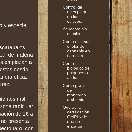
Control de
aves plaga
en los
cultivos.
o y especie:
Aguacate sin
.
semilla.
Como eliminar
el olor de
scarabajos,
cannabis en
tan de materia
floración.
tas empiezan a
Control
biológico de
 estas desde
pulgones o
anera eficaz
afidos.
oraz.
Curso gratis
de
monitoreo
mientos mal
ambiental.
 zona radicular
Que es la
certificación
bación de 16 a
OMRI y de
e no presenta
que se
encarga.
pecto raro, con