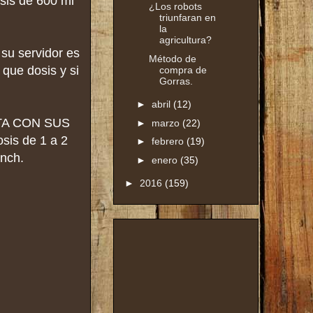
osis de 600 ml
¿Los robots
triunfaran en
la
agricultura?
su servidor es
Método de
 que dosis y si
compra de
Gorras.
►
abril
(12)
ENTA CON SUS
►
marzo
(22)
sis de 1 a 2
►
febrero
(19)
ench.
►
enero
(35)
►
2016
(159)