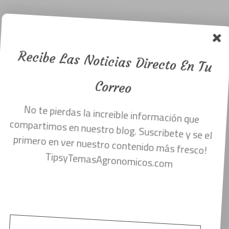
las malezas
en los
cultivos.
Recibe Las Noticias Directo En Tu
Menu
mayo 16, 2019
Correo
No te pierdas la increible información que
Beneficios o ventajas derivadas de las
compartimos en nuestro blog. Suscribete y se el
malezas:
primero en ver nuestro contenido más fresco!
TipsyTemasAgronomicos.com