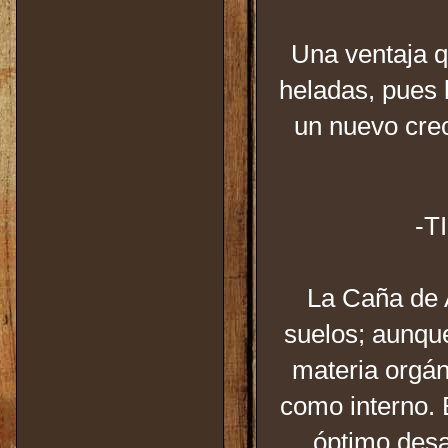
Una ventaja qu
heladas, pues 
un nuevo cre
-T
La Caña de A
suelos; aunqu
materia orgán
como interno. E
óptimo desa