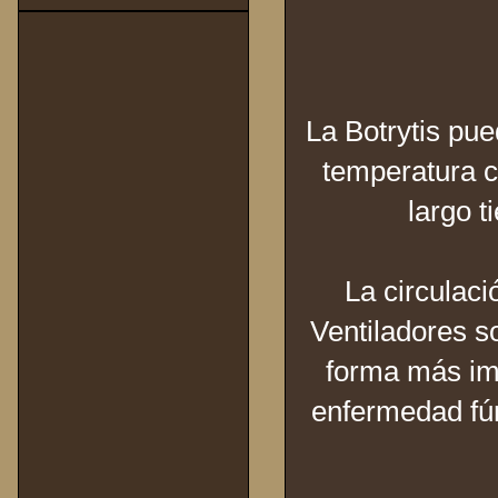
La Botrytis pu
temperatura c
largo t
La circulaci
Ventiladores so
forma más imp
enfermedad fún