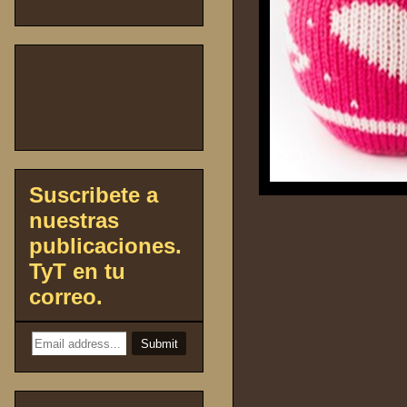
Suscribete a
nuestras
publicaciones.
TyT en tu
correo.