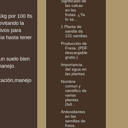
Significado de
las calcas
en las
frutas. ¿Ya
kg por 100 lts
lo sa...
evitando la
1 Planta de
tivos para
sandia da
131 sandias.
ia hasta tener
Producción de
Fresa. (PDF
descargable
gratis.)
un suelo bien
Importancia
manejo.
del agua en
las plantas.
icación,manejo
Nombre
comun y
cientifico de
varias
plantas.
(foll...
Antioxidantes
en las
semillas de
fresa,