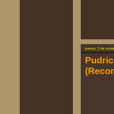
jueves, 3 de nov
Pudric
(Reco