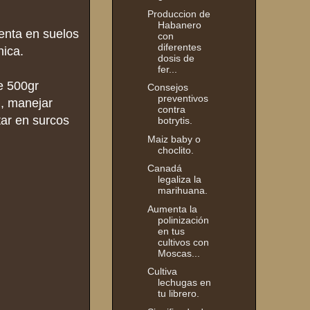
Produccion de
Habanero
enta en suelos
con
diferentes
nica.
dosis de
fer...
e 500gr
Consejos
preventivos
n, manejar
contra
tar en surcos
botrytis.
Maiz baby o
choclito.
Canadá
legaliza la
marihuana.
Aumenta la
polinización
en tus
cultivos con
Moscas...
Cultiva
lechugas en
tu librero.