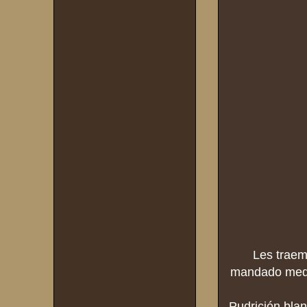
Les traem
mandado media
Pudrición blan