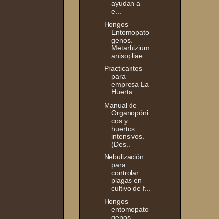
ayudan a
e...
Hongos
Entomopato
genos.
Metarhizium
anisopliae.
Practicantes
para
empresa La
Huerta.
Manual de
Organopóni
cos y
huertos
intensivos.
(Des...
Nebulización
para
controlar
plagas en
cultivo de f...
Hongos
entomopato
genos,