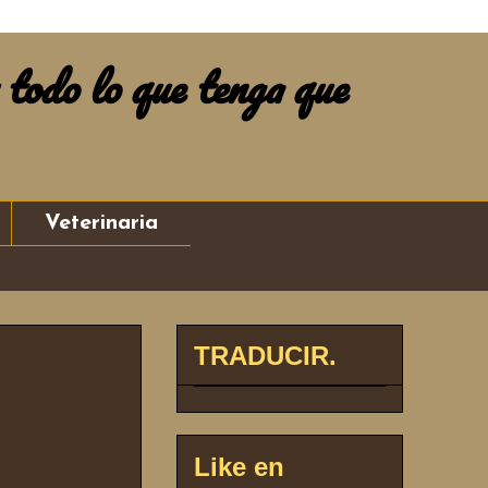
 todo lo que tenga que
Veterinaria
TRADUCIR.
Like en